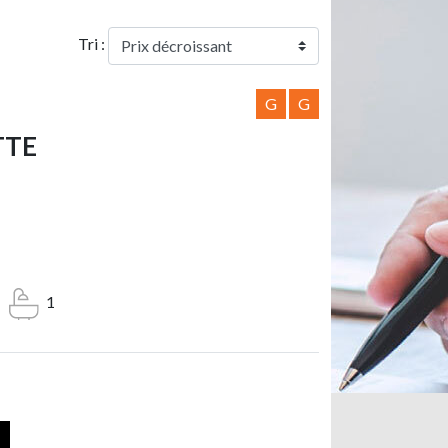
Tri :
G
G
TTE
1