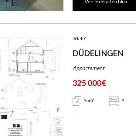
Voir le détail du bien
Réf. 401
DÜDELINGEN
Appartement
325 000€
95m²
3