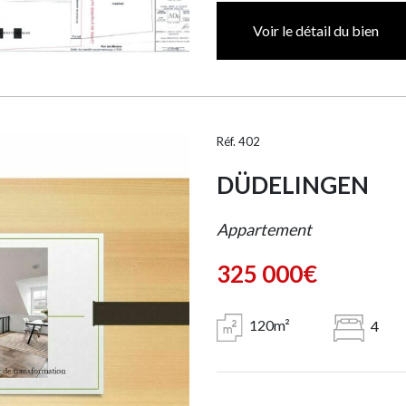
Voir le détail du bien
Réf. 402
DÜDELINGEN
Appartement
325 000€
120m²
4