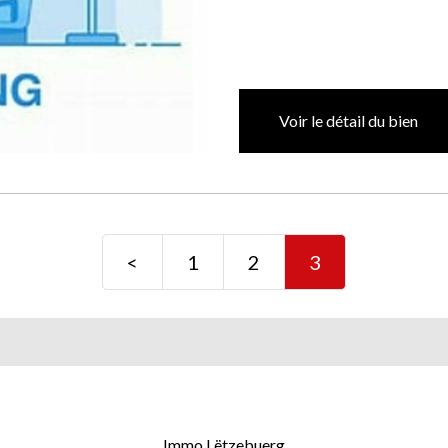
Voir le détail du bien
<
1
2
3
Immo Lëtzebuerg